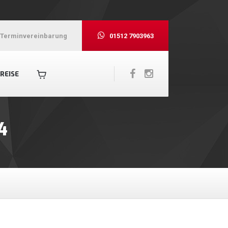
Terminvereinbarung
01512 7903963
REISE
4