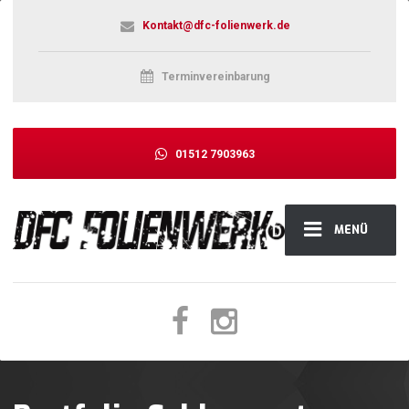
Kontakt@dfc-folienwerk.de
Terminvereinbarung
01512 7903963
MENÜ