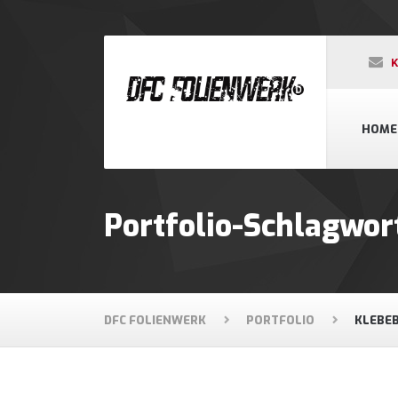
K
HOME
Portfolio-Schlagwo
DFC FOLIENWERK
PORTFOLIO
KLEBE