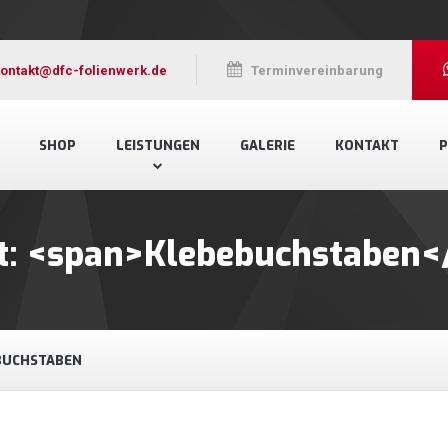
ontakt@dfc-folienwerk.de
Terminvereinbarung
SHOP
LEISTUNGEN
GALERIE
KONTAKT
P
rt: <span>Klebebuchstaben<
BUCHSTABEN