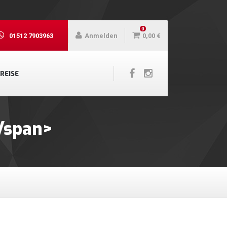
0
01512 7903963
Anmelden
0,00
€
REISE
/span>