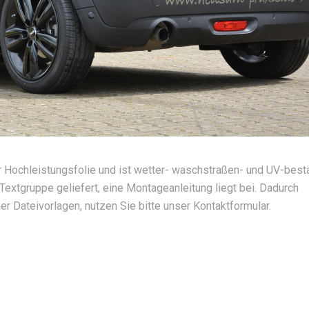
r Hochleistungsfolie und ist wetter- waschstraßen- und UV-best
Textgruppe geliefert, eine Montageanleitung liegt bei. Dadurch
r Dateivorlagen, nutzen Sie bitte unser Kontaktformular.