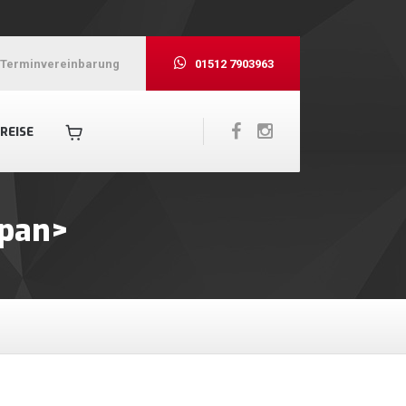
Terminvereinbarung
01512 7903963
REISE
span>