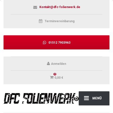
Kontakt@dfc-folienwerk.de
Terminvereinbarung
01512 7903963
Anmelden
0
0,00
€
MENÜ